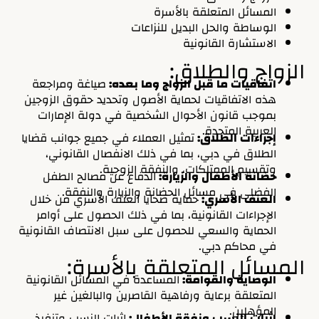
المسائل المتعلقة بالأسرة
الوساطة والحل البديل للنزاعات
الاستشارة القانونية
الزواج والطلاق:
اتفاقيات ما قبل الزواج وما بعده:
صياغة ومراجعة
هذه الاتفاقيات لحماية الأصول وتحديد حقوق الزوجين
بموجب قانون الأحوال الشخصية في دولة الإمارات
العربية المتحدة.
إجراءات الطلاق:
تمثيل العملاء في جميع جوانب قضايا
الطلاق في دبي، بما في ذلك الانفصال القانوني،
وتقسيم الممتلكات، والنفقة الزوجية.
حضانة الأطفال والزيارة:
الدفاع عن مصالح الطفل
الفضلى في مسائل الحضانة والزيارة والنفقة.
العنف الأسري:
حماية ضحايا العنف الأسري من خلال
الإجراءات القانونية، بما في ذلك الحصول على أوامر
الحماية والسعي للحصول على سبل الانتصاف القانونية
في محاكم دبي.
المسائل المتعلقة بالأسرة:
الوصاية والقوامة:
المساعدة في المسائل القانونية
المتعلقة برعاية ورفاهية القاصرين والبالغين غير
المؤهلين.
إثبات النسب ونفقة الأطفال:
إثبات النسب وتنفيذ