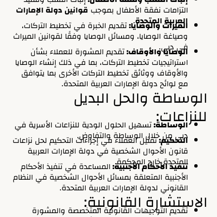
التزامات نفقة الأطفال بموجب
قوانين دولة الإمارات
العربية المتحدة
.
الميراث والوصايا:
تقديم الخبرة في تخطيط التركات،
وصياغة الوصايا، ومسائل الوصايا وفقًا لقوانين الميراث
في دبي.
الوصايا والأوقاف:
تقديم المشورة للعملاء بشأن
استراتيجيات تخطيط التركات، بما في ذلك إنشاء الوصايا
والأوقاف ووثائق تخطيط التركات الأخرى بما يتوافق
مع لوائح دولة الإمارات العربية المتحدة.
الوساطة والحل البديل
للنزاعات:
الوساطة:
تسهيل الحلول الودية للنزاعات الأسرية في
دبي من خلال الوساطة والتفاوض.
التحكيم:
تمثيل العملاء في إجراءات التحكيم لحل نزاعات
قانون الأحوال الشخصية في دولة الإمارات العربية
المتحدة خارج المحكمة.
تنفيذ الأحكام الأجنبية:
المساعدة في تنفيذ الأحكام
الأجنبية المتعلقة بمسائل الأحوال الشخصية في النظام
القانوني لدولة الإمارات العربية المتحدة.
الاستشارة القانونية:
تقديم التوجيهات القانونية المتخصصة والمشورة