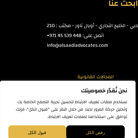
ابحث عنا
دبي - الخليج التجاري - أوبال تاور - مكتب : 210
اتصل على: 448 539 45 971+
info@alsaadiadvocates.com
المجالات القانونية
نحن نُقدّر خصوصيتك
المصارف الاسلامية
نستخدم ملفات تعريف الارتباط لتحسين تجربة التصفح الخاصة بك
القانون التجاري
وتحليل حركة المرور لدينا. من خلال النقر على "قبول الكل"، فإنك
القانون العقاري
توافق على استخدامنا لملفات تعريف الارتباط.
قانون الأحوال الشخصية
تواصل معنا
Copyright © Mohammad Alsaadi Advocates & Legal
رفض الكل
قبول الكل